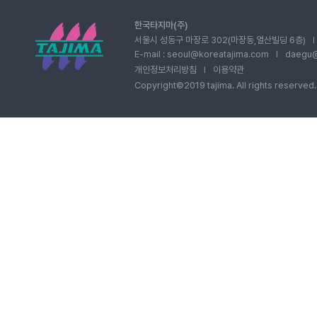
한국타지마(주)
서울시 성동구 마장로 302(마장동,열산빌딩 6층)
I
E-mail : seoul@koreatajima.com
daegu@
I
개인정보처리방침
이용약관
I
Copyright©2019 tajima. All rights reserved