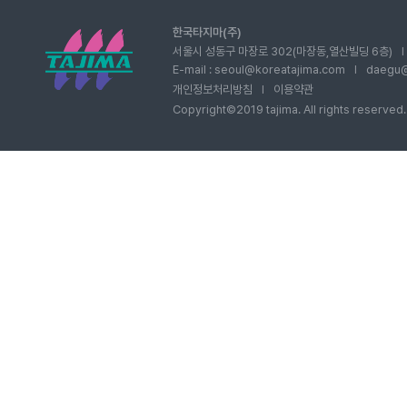
한국타지마(주)
서울시 성동구 마장로 302(마장동,열산빌딩 6층)
I
E-mail : seoul@koreatajima.com
daegu@
I
개인정보처리방침
이용약관
I
Copyright©2019 tajima. All rights reserved