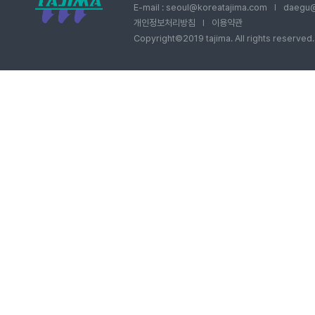
E-mail : seoul@koreatajima.com
daegu@
I
개인정보처리방침
이용약관
I
Copyright©2019 tajima. All rights reserved